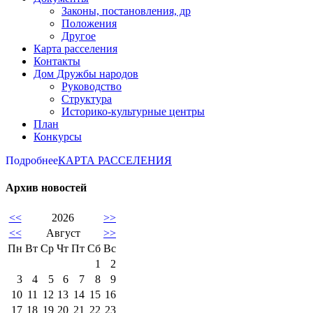
Законы, постановления, др
Положения
Другое
Карта расселения
Контакты
Дом Дружбы народов
Руководство
Структура
Историко-культурные центры
План
Конкурсы
Подробнее
КАРТА РАССЕЛЕНИЯ
Архив новостей
<<
2026
>>
<<
Август
>>
Пн
Вт
Ср
Чт
Пт
Сб
Вс
1
2
3
4
5
6
7
8
9
10
11
12
13
14
15
16
17
18
19
20
21
22
23