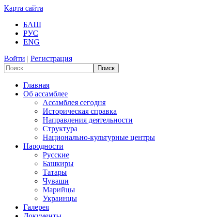
Карта сайта
БАШ
РУС
ENG
Войти
|
Регистрация
Поиск
Главная
Об ассамблее
Ассамблея сегодня
Историческая справка
Направления деятельности
Структура
Национально-культурные центры
Народности
Русские
Башкиры
Татары
Чуваши
Марийцы
Украинцы
Галерея
Документы