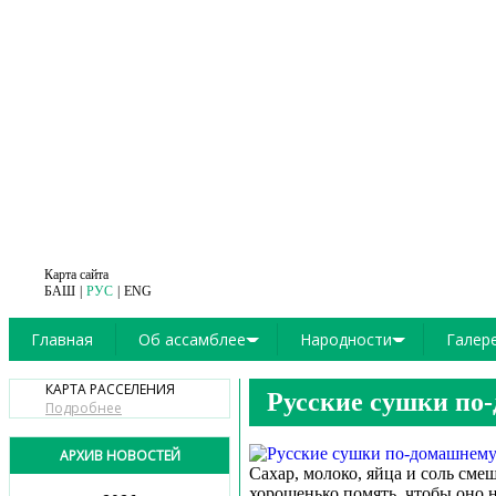
Карта сайта
БАШ
РУС
ENG
Главная
Об ассамблее
Народности
Галер
Ассамблея сегодня
Русские
КАРТА РАССЕЛЕНИЯ
Русские сушки по
Подробнее
Историческая справка
Башкиры
Направления деятельности
Татары
АРХИВ НОВОСТЕЙ
Сахар, молоко, яйца и соль смеш
Структура
Чуваши
хорошенько помять, чтобы оно н