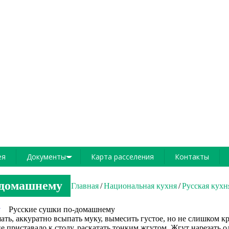
ея
Документы
Карта расселения
Контакты
Законы, постановления, др
-домашнему
Главная
Национальная кухня
Русская кухн
Положения
Русские сушки по-домашнему
Другое
ать, аккуратно всыпать муку, вымесить густое, но не слишком кру
е приставало к столу, раскатать тонким жгутом. Жгут нарезать