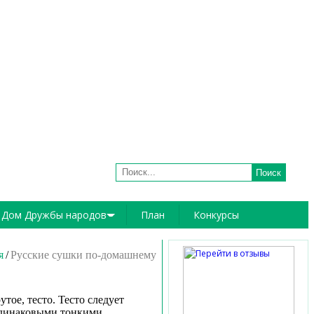
Поиск
Войти
|
Регистрация
Дом Дружбы народов
План
Конкурсы
Руководство
я
Русские сушки по-домашнему
Структура
Историко-культурные центры
тое, тесто. Тесто следует
 одинаковыми тонкими